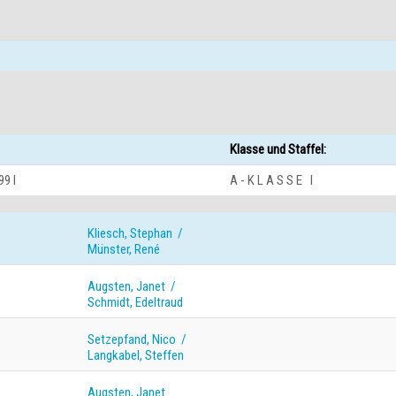
Klasse und Staffel:
9 I
A - K L A S S E I
Kliesch, Stephan /
Münster, René
Augsten, Janet /
Schmidt, Edeltraud
Setzepfand, Nico /
Langkabel, Steffen
Augsten, Janet