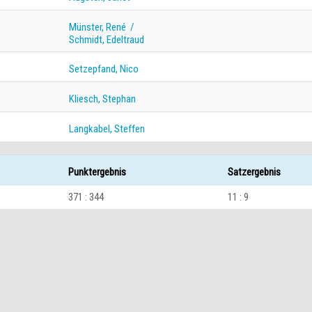
Münster, René /
Schmidt, Edeltraud
Setzepfand, Nico
Kliesch, Stephan
Langkabel, Steffen
Punktergebnis
Satzergebnis
371 : 344
11 : 9