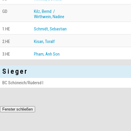
GD
Kilz, Bernd /
Wirthwein, Nadine
1.HE
Schmidt, Sebastian
2.HE
Kisan, Toralf
3.HE
Pham, Anh Son
S i e g e r
BC Schöneich/Rüdersd I