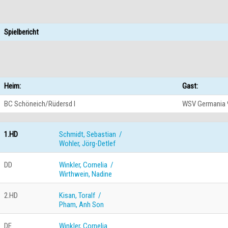
Spielbericht
Heim:
Gast:
BC Schöneich/Rüdersd I
WSV Germania 9
1.HD
Schmidt, Sebastian /
Wohler, Jörg-Detlef
DD
Winkler, Cornelia /
Wirthwein, Nadine
2.HD
Kisan, Toralf /
Pham, Anh Son
DE
Winkler, Cornelia