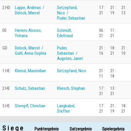
2.HD
Lappe, Andreas /
Setzepfand,
17 :
21 :
21 :
Delock, Marcel
Nico /
21
19
13
Puder, Sebastian
DE
Herrero Alonso,
Schmidt,
06 :
11 :
Yohana
Edeltraud
21
21
GD
Delock, Marcel /
Puder,
21 :
18 :
21 :
Guhl, Anna-Sophia
Sebastian /
16
21
10
Augsten, Janet
1.HE
Kleissl, Maximilian
Setzepfand, Nico
21 :
21 :
11
18
2.HE
Schulz, Sebastian
Kliesch, Stephan
17 :
13 :
21
21
3.HE
Stempfl, Christian
Langkabel,
17 :
21 :
18 :
Steffen
21
19
21
S i e g e
Punktergebnis
Satzergebnis
Spielergebnis