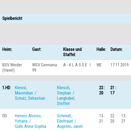
Spielbericht
Heim:
Gast:
Klasse und
Halle:
Datum:
Staffel:
BSV Werder
WSV Germania
A - K L A S S E I
WE
17.11.2019
(Havel)
99
1.HD
Kleissl,
Kliesch,
22 :
21 :
Maximilian /
Stephan /
20
17
Schulz, Sebastian
Langkabel,
Steffen
DD
Herrero Alonso,
Schmidt,
13 :
22 :
13 :
Yohana /
Edeltraud /
21
20
21
Guhl, Anna-Sophia
Augsten, Janet