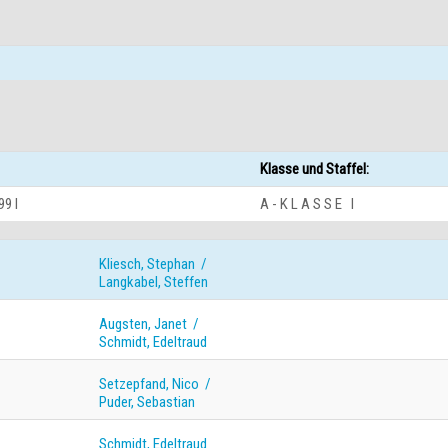
Klasse und Staffel:
9 I
A - K L A S S E I
Kliesch, Stephan /
Langkabel, Steffen
Augsten, Janet /
Schmidt, Edeltraud
Setzepfand, Nico /
Puder, Sebastian
Schmidt, Edeltraud