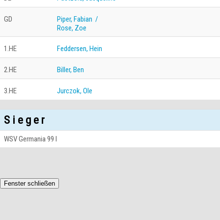
GD
Piper, Fabian /
Rose, Zoe
1.HE
Feddersen, Hein
2.HE
Biller, Ben
3.HE
Jurczok, Ole
S i e g e r
WSV Germania 99 I