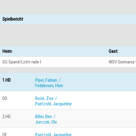
Spielbericht
Heim:
Gast:
SG Spand/Licht-rade I
WSV Germania 9
1.HD
Piper, Fabian /
Feddersen, Hein
DD
Rose, Zoe /
Paetzold, Jacqueline
2.HD
Biller, Ben /
Jurczok, Ole
DE
Paetzold, Jacqueline