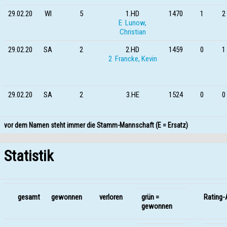
29.02.20
WI
5
1.HD
1470
1
2 
E Lunow,
Christian
29.02.20
SA
2
2.HD
1459
0
1 
2 Francke, Kevin
29.02.20
SA
2
3.HE
1524
0
0 
vor dem Namen steht immer die Stamm-Mannschaft (E = Ersatz)
Statistik
gesamt
gewonnen
verloren
grün =
Rating-
gewonnen