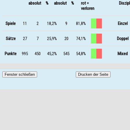
absolut %
absolut %
rot =
Diszipl
verloren
Spiele
11
2
18,2%
9
81,8%
Einzel
Sätze
27
7
25,9%
20
74,1%
Doppel
Punkte
995
450
45,2%
545
54,8%
Mixed