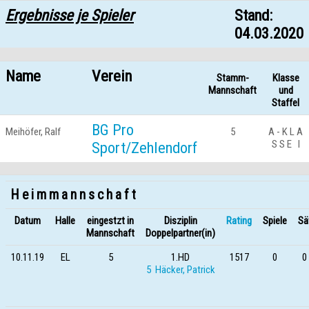
Ergebnisse je Spieler
Stand:
04.03.2020
Name
Verein
Stamm-
Klasse
Mannschaft
und
Staffel
BG Pro
Meihöfer, Ralf
5
A - K L A
S S E I
Sport/Zehlendorf
H e i m m a n n s c h a f t
Datum
Halle
eingestzt in
Disziplin
Rating
Spiele
Sä
Mannschaft
Doppelpartner(in)
10.11.19
EL
5
1.HD
1517
0
0 
5 Häcker, Patrick