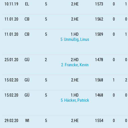
10.11.19
EL
5
2.HE
1573
0
1 
11.01.20
CB
5
2.HE
1562
0
0 
11.01.20
CB
5
1.HD
1509
0
1 
5 Unmüßig, Linus
25.01.20
GÜ
2
2.HD
1478
0
0 
2 Francke, Kevin
15.02.20
GÜ
5
2.HE
1568
1
2 
15.02.20
GÜ
5
1.HD
1468
0
0 
5 Häcker, Patrick
29.02.20
WI
5
2.HE
1554
0
0 