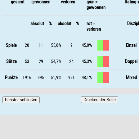
gesamt
gewonnen
verloren
grün =
Rating-
gewonnen
absolut %
absolut %
rot =
Diszipl
verloren
Spiele
20
11
55,0%
9
45,0%
Einzel
Sätze
53
29
54,7%
24
45,3%
Doppel
Punkte
1916
995
51,9%
921
48,1%
Mixed