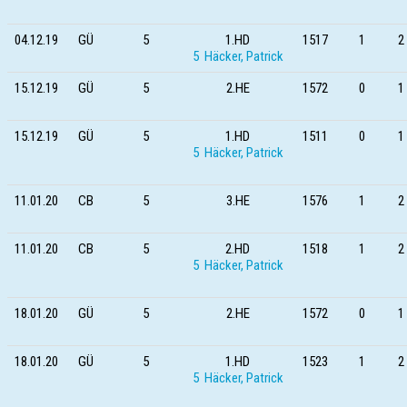
04.12.19
GÜ
5
1.HD
1517
1
2 
5 Häcker, Patrick
15.12.19
GÜ
5
2.HE
1572
0
1 
15.12.19
GÜ
5
1.HD
1511
0
1 
5 Häcker, Patrick
11.01.20
CB
5
3.HE
1576
1
2 
11.01.20
CB
5
2.HD
1518
1
2 
5 Häcker, Patrick
18.01.20
GÜ
5
2.HE
1572
0
1 
18.01.20
GÜ
5
1.HD
1523
1
2 
5 Häcker, Patrick