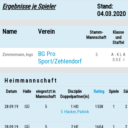
Ergebnisse je Spieler
Stand:
04.03.2020
Name
Verein
Stamm-
Klasse
Mannschaft
und
Staffel
BG Pro
Zimmermann, Ingo
5
A - K L A
S S E I
Sport/Zehlendorf
H e i m m a n n s c h a f t
Datum
Halle
eingestzt in
Disziplin
Rating
Spiele
Sä
Mannschaft
Doppelpartner(in)
28.09.19
GÜ
5
1.HD
1538
1
2 
5 Häcker, Patrick
28.09.19
GÜ
5
2.HE
1604
1
2 