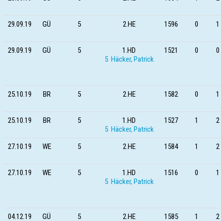
29.09.19
GÜ
5
2.HE
1596
0
1 
29.09.19
GÜ
5
1.HD
1521
0
0 
5 Häcker, Patrick
25.10.19
BR
5
2.HE
1582
0
1 
25.10.19
BR
5
1.HD
1527
1
2 
5 Häcker, Patrick
27.10.19
WE
5
2.HE
1584
1
2 
27.10.19
WE
5
1.HD
1516
0
1 
5 Häcker, Patrick
04.12.19
GÜ
5
2.HE
1585
1
2 