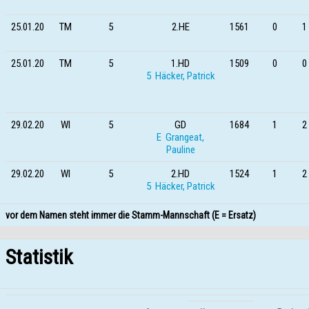
25.01.20
TM
5
2.HE
1561
0
1 
25.01.20
TM
5
1.HD
1509
0
0 
5 Häcker, Patrick
29.02.20
WI
5
GD
1684
1
2 
E Grangeat,
Pauline
29.02.20
WI
5
2.HD
1524
1
2 
5 Häcker, Patrick
vor dem Namen steht immer die Stamm-Mannschaft (E = Ersatz)
Statistik