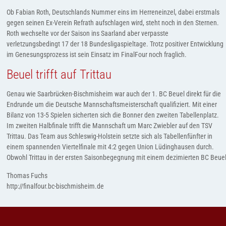
Ob Fabian Roth, Deutschlands Nummer eins im Herreneinzel, dabei erstmals
gegen seinen Ex-Verein Refrath aufschlagen wird, steht noch in den Sternen.
Roth wechselte vor der Saison ins Saarland aber verpasste
verletzungsbedingt 17 der 18 Bundesligaspieltage. Trotz positiver Entwicklung
im Genesungsprozess ist sein Einsatz im FinalFour noch fraglich.
Beuel trifft auf Trittau
Genau wie Saarbrücken-Bischmisheim war auch der 1. BC Beuel direkt für die
Endrunde um die Deutsche Mannschaftsmeisterschaft qualifiziert. Mit einer
Bilanz von 13-5 Spielen sicherten sich die Bonner den zweiten Tabellenplatz.
Im zweiten Halbfinale trifft die Mannschaft um Marc Zwiebler auf den TSV
Trittau. Das Team aus Schleswig-Holstein setzte sich als Tabellenfünfter in
einem spannenden Viertelfinale mit 4:2 gegen Union Lüdinghausen durch.
Obwohl Trittau in der ersten Saisonbegegnung mit einem dezimierten BC Beuel
Thomas Fuchs
http://finalfour.bc-bischmisheim.de