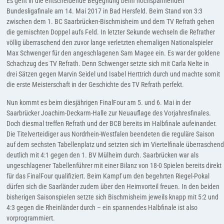
Es geht in die entscheidende Begegnung beim hochspannenden
Bundesligafinale am 14. Mai 2017 in Bad Hersfeld. Beim Stand von 3:3
zwischen dem 1. BC Saarbrücken-Bischmisheim und dem TV Refrath gehen
die gemischten Doppel aufs Feld. In letzter Sekunde wechseln die Refrather
völlig überraschend den zuvor lange verletzten ehemaligen Nationalspieler
Max Schwenger für den angeschlagenen Sam Magee ein. Es war der goldene
Schachzug des TV Refrath. Denn Schwenger setzte sich mit Carla Nelte in
drei Sätzen gegen Marvin Seidel und Isabel Herttrich durch und machte somit
die erste Meisterschaft in der Geschichte des TV Refrath perfekt.
Nun kommt es beim diesjährigen FinalFour am 5. und 6. Mai in der
Saarbrücker Joachim-Deckarm-Halle zur Neuauflage des Vorjahresfinales.
Doch diesmal treffen Refrath und der BCB bereits im Halbfinale aufeinander.
Die Titelverteidiger aus Nordrhein-Westfalen beendeten die reguläre Saison
auf dem sechsten Tabellenplatz und setzten sich im Viertelfinale überraschen
deutlich mit 4:1 gegen den 1. BV Mülheim durch. Saarbrücken war als
ungeschlagener Tabellenführer mit einer Bilanz von 18-0 Spielen bereits direkt
für das FinalFour qualifiziert. Beim Kampf um den begehrten Riegel-Pokal
dürfen sich die Saarländer zudem über den Heimvorteil freuen. In den beiden
bisherigen Saisonspielen setzte sich Bischmisheim jeweils knapp mit 5:2 und
4:3 gegen die Rheinländer durch – ein spannendes Halbfinale ist also
vorprogrammiert.