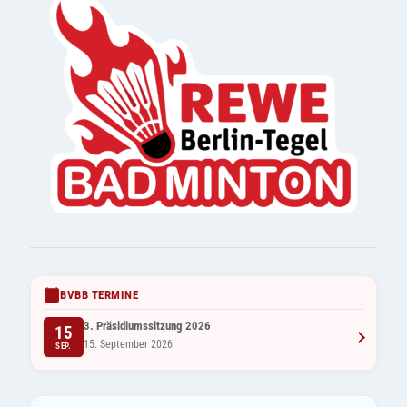
BVBB TERMINE
3. Präsidiumssitzung 2026
15
15. September 2026
SEP.