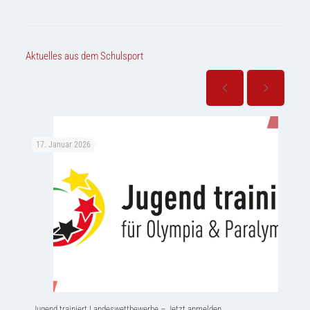
Aktuelles aus dem Schulsport
17. Januar 2026
23. 
Jugend trainiert Landeswettbewerbe – Jetzt anmelden
Rückb