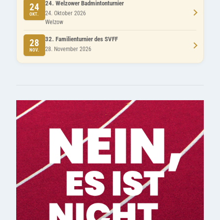
24. Welzower Badmintonturnier
24
24. Oktober 2026
OKT.
Welzow
32. Familienturnier des SVFF
28
28. November 2026
NOV.