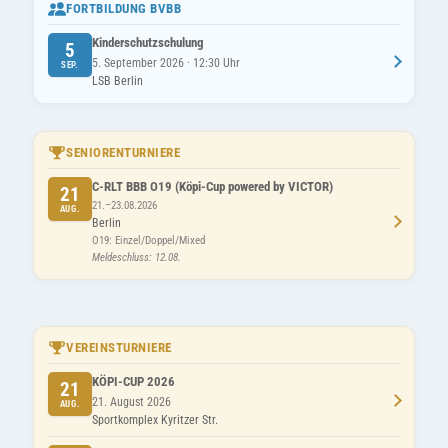
FORTBILDUNG BVBB
Kinderschutzschulung
5
5. September 2026 · 12:30 Uhr
SEP.
LSB Berlin
SENIORENTURNIERE
C-RLT BBB O19 (Köpi-Cup powered by VICTOR)
21
21.–23.08.2026
AUG.
Berlin
O19: Einzel/Doppel/Mixed
Meldeschluss: 12.08.
VEREINSTURNIERE
KÖPI-CUP 2026
21
21. August 2026
AUG.
Sportkomplex Kyritzer Str.