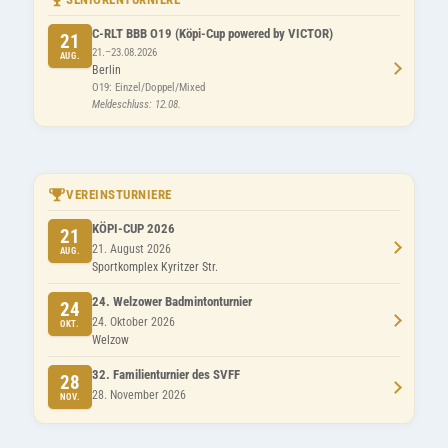
C-RLT BBB O19 (Köpi-Cup powered by VICTOR)
21
21.–23.08.2026
AUG.
Berlin
O19: Einzel/Doppel/Mixed
Meldeschluss: 12.08.
VEREINSTURNIERE
KÖPI-CUP 2026
21
21. August 2026
AUG.
Sportkomplex Kyritzer Str.
24. Welzower Badmintonturnier
24
24. Oktober 2026
OKT.
Welzow
32. Familienturnier des SVFF
28
28. November 2026
NOV.