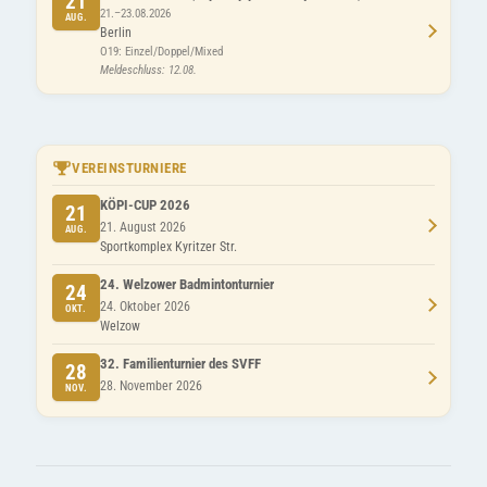
21
21.–23.08.2026
AUG.
Berlin
O19: Einzel/Doppel/Mixed
Meldeschluss: 12.08.
VEREINSTURNIERE
KÖPI-CUP 2026
21
21. August 2026
AUG.
Sportkomplex Kyritzer Str.
24. Welzower Badmintonturnier
24
24. Oktober 2026
OKT.
Welzow
32. Familienturnier des SVFF
28
28. November 2026
NOV.