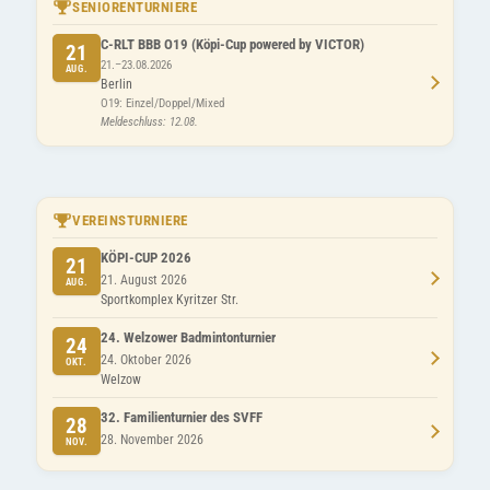
SENIORENTURNIERE
C-RLT BBB O19 (Köpi-Cup powered by VICTOR)
21
21.–23.08.2026
AUG.
Berlin
O19: Einzel/Doppel/Mixed
Meldeschluss: 12.08.
VEREINSTURNIERE
KÖPI-CUP 2026
21
21. August 2026
AUG.
Sportkomplex Kyritzer Str.
24. Welzower Badmintonturnier
24
24. Oktober 2026
OKT.
Welzow
32. Familienturnier des SVFF
28
28. November 2026
NOV.