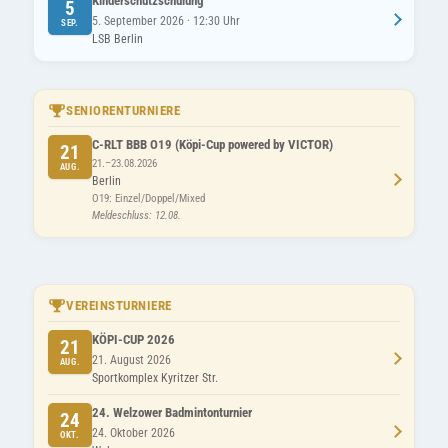
Kinderschutzschulung
5
5. September 2026 · 12:30 Uhr
SEP.
LSB Berlin
SENIORENTURNIERE
C-RLT BBB O19 (Köpi-Cup powered by VICTOR)
21
21.–23.08.2026
AUG.
Berlin
O19: Einzel/Doppel/Mixed
Meldeschluss: 12.08.
VEREINSTURNIERE
KÖPI-CUP 2026
21
21. August 2026
AUG.
Sportkomplex Kyritzer Str.
24. Welzower Badmintonturnier
24
24. Oktober 2026
OKT.