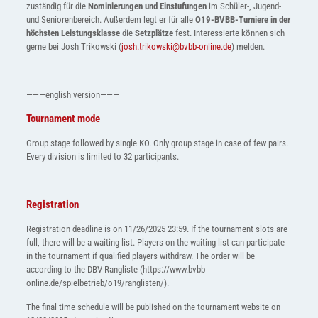
zuständig für die
Nominierungen und Einstufungen
im Schüler-, Jugend-
und Seniorenbereich. Außerdem legt er für alle
O19-BVBB-Turniere in der
höchsten Leistungsklasse
die
Setzplätze
fest. Interessierte können sich
gerne bei Josh Trikowski (
josh.trikowski@bvbb-online.de
) melden.
———english version———
Tournament mode
Group stage followed by single KO. Only group stage in case of few pairs.
Every division is limited to 32 participants.
Registration
Registration deadline is on 11/26/2025 23:59. If the tournament slots are
full, there will be a waiting list. Players on the waiting list can participate
in the tournament if qualified players withdraw. The order will be
according to the DBV-Rangliste (https://www.bvbb-
online.de/spielbetrieb/o19/ranglisten/).
The final time schedule will be published on the tournament website on