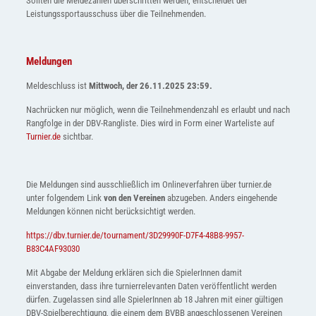
Sollten die Meldezahlen überschritten werden, entscheidet der
Leistungssportausschuss über die Teilnehmenden.
Meldungen
Meldeschluss ist
Mittwoch, der
26.11.2025 23:59.
Nachrücken nur möglich, wenn die Teilnehmendenzahl es erlaubt und nach
Rangfolge in der DBV-Rangliste. Dies wird in Form einer Warteliste auf
Turnier.de
sichtbar.
Die Meldungen sind ausschließlich im Onlineverfahren über turnier.de
unter folgendem Link
von den Vereinen
abzugeben. Anders eingehende
Meldungen können nicht berücksichtigt werden.
https://dbv.turnier.de/tournament/3D29990F-D7F4-48B8-9957-
B83C4AF93030
Mit Abgabe der Meldung erklären sich die SpielerInnen damit
einverstanden, dass ihre turnierrelevanten Daten veröffentlicht werden
dürfen. Zugelassen sind alle SpielerInnen ab 18 Jahren mit einer gültigen
DBV-Spielberechtigung, die einem dem BVBB angeschlossenen Vereinen