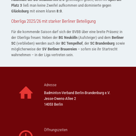
Platz 3
ließ man keine Zweifel aufkommen und dominierte gegen
Glücksburg
mit einem klaren
8:0
.
Oberliga 2025/26 mit starker Berliner Beteiligung
Für die kommende Saison darf sich der BVBB über eine breite Präsenz in
der Oberliga freuen: Neben der
BG Neukölln
(Aufsteiger) und dem
Berliner
SC
(verblieben) werden auch der
BC Tempelhof
, der
SC Brandenburg
sowie
möglicherweise der
SV Berliner Brauereien
– sofern sie ihr Startrecht
wahrnehmen – in der Liga vertreten sein.
Adresse
Badminton-Verband Berlin-Brandenburg e.V.
Jesse-Owens-Allee 2
14053 Berlin
Öffnungszeiten