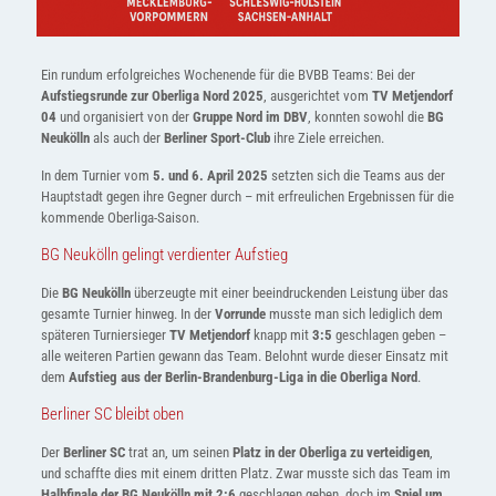
Ein rundum erfolgreiches Wochenende für die BVBB Teams: Bei der
Aufstiegsrunde zur Oberliga Nord 2025
, ausgerichtet vom
TV Metjendorf
04
und organisiert von der
Gruppe Nord im DBV
, konnten sowohl die
BG
Neukölln
als auch der
Berliner Sport-Club
ihre Ziele erreichen.
In dem Turnier vom
5. und 6. April 2025
setzten sich die Teams aus der
Hauptstadt gegen ihre Gegner durch – mit erfreulichen Ergebnissen für die
kommende Oberliga-Saison.
BG Neukölln gelingt verdienter Aufstieg
Die
BG Neukölln
überzeugte mit einer beeindruckenden Leistung über das
gesamte Turnier hinweg. In der
Vorrunde
musste man sich lediglich dem
späteren Turniersieger
TV Metjendorf
knapp mit
3:5
geschlagen geben –
alle weiteren Partien gewann das Team. Belohnt wurde dieser Einsatz mit
dem
Aufstieg aus der Berlin-Brandenburg-Liga in die Oberliga Nord
.
Berliner SC bleibt oben
Der
Berliner SC
trat an, um seinen
Platz in der Oberliga zu verteidigen
,
und schaffte dies mit einem dritten Platz. Zwar musste sich das Team im
Halbfinale der BG Neukölln mit 2:6
geschlagen geben, doch im
Spiel um