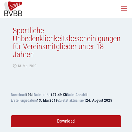
Sportliche
Unbedenklichkeitsbescheinigungen
für Vereinsmitglieder unter 18
Jahren
13. Mai 2019
Download
1931
Dateigröße
127.49 KB
Datei-Anzahl
1
Erstellungsdatum
13. Mai 2019
Zuletzt aktualisiert
24. August 2025
Download