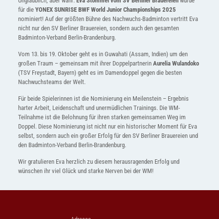
Unglaublich, aber wahr:
Eva Stommel vom SV Berliner Brauereien
wurde
für die
YONEX SUNRISE BWF World Junior Championships 2025
nominiert! Auf der größten Bühne des Nachwuchs-Badminton vertritt Eva
nicht nur den SV Berliner Brauereien, sondern auch den gesamten
Badminton-Verband Berlin-Brandenburg.
Vom 13. bis 19. Oktober geht es in Guwahati (Assam, Indien) um den
großen Traum – gemeinsam mit ihrer Doppelpartnerin
Aurelia Wulandoko
(TSV Freystadt, Bayern) geht es im Damendoppel gegen die besten
Nachwuchsteams der Welt.
Für beide Spielerinnen ist die Nominierung ein Meilenstein – Ergebnis
harter Arbeit, Leidenschaft und unermüdlichen Trainings. Die WM-
Teilnahme ist die Belohnung für ihren starken gemeinsamen Weg im
Doppel. Diese Nominierung ist nicht nur ein historischer Moment für Eva
selbst, sondern auch ein großer Erfolg für den SV Berliner Brauereien und
den Badminton-Verband Berlin-Brandenburg.
Wir gratulieren Eva herzlich zu diesem herausragenden Erfolg und
wünschen ihr viel Glück und starke Nerven bei der WM!