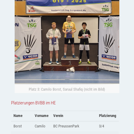
Platz 3: Camilo Borst, Saruul Shafiq (nicht im Bild)
Platzierungen BVBB im HE
Name
Vorname
Verein
Platzierung
Borst
Camilo
BC PreussenPark
3/4