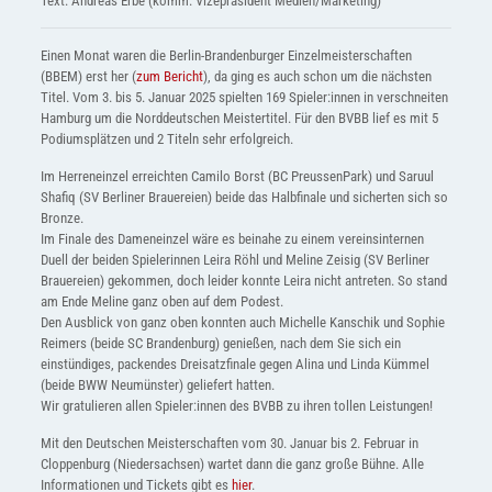
Text: Andreas Erbe (komm. Vizepräsident Medien/Marketing)
Einen Monat waren die Berlin-Brandenburger Einzelmeisterschaften
(BBEM) erst her (
zum Bericht
), da ging es auch schon um die nächsten
Titel. Vom 3. bis 5. Januar 2025 spielten 169 Spieler:innen in verschneiten
Hamburg um die Norddeutschen Meistertitel. Für den BVBB lief es mit 5
Podiumsplätzen und 2 Titeln sehr erfolgreich.
Im Herreneinzel erreichten Camilo Borst (BC PreussenPark) und Saruul
Shafiq (SV Berliner Brauereien) beide das Halbfinale und sicherten sich so
Bronze.
Im Finale des Dameneinzel wäre es beinahe zu einem vereinsinternen
Duell der beiden Spielerinnen Leira Röhl und Meline Zeisig (SV Berliner
Brauereien) gekommen, doch leider konnte Leira nicht antreten. So stand
am Ende Meline ganz oben auf dem Podest.
Den Ausblick von ganz oben konnten auch Michelle Kanschik und Sophie
Reimers (beide SC Brandenburg) genießen, nach dem Sie sich ein
einstündiges, packendes Dreisatzfinale gegen Alina und Linda Kümmel
(beide BWW Neumünster) geliefert hatten.
Wir gratulieren allen Spieler:innen des BVBB zu ihren tollen Leistungen!
Mit den Deutschen Meisterschaften vom 30. Januar bis 2. Februar in
Cloppenburg (Niedersachsen) wartet dann die ganz große Bühne. Alle
Informationen und Tickets gibt es
hier
.