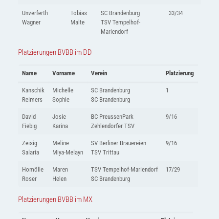
Unverferth
Tobias
SC Brandenburg
33/34
Wagner
Malte
TSV Tempelhof-
Mariendorf
Platzierungen BVBB im DD
Name
Vorname
Verein
Platzierung
Kanschik
Michelle
SC Brandenburg
1
Reimers
Sophie
SC Brandenburg
David
Josie
BC PreussenPark
9/16
Fiebig
Karina
Zehlendorfer TSV
Zeisig
Meline
SV Berliner Brauereien
9/16
Salaria
Miya-Melayn
TSV Trittau
Homölle
Maren
TSV Tempelhof-Mariendorf
17/29
Roser
Helen
SC Brandenburg
Platzierungen BVBB im MX