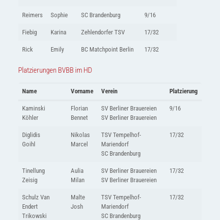
Reimers
Sophie
SC Brandenburg
9/16
Fiebig
Karina
Zehlendorfer TSV
17/32
Rick
Emily
BC Matchpoint Berlin
17/32
Platzierungen BVBB im HD
Name
Vorname
Verein
Platzierung
Kaminski
Florian
SV Berliner Brauereien
9/16
Köhler
Bennet
SV Berliner Brauereien
Diglidis
Nikolas
TSV Tempelhof-
17/32
Goihl
Marcel
Mariendorf
SC Brandenburg
Tinellung
Aulia
SV Berliner Brauereien
17/32
Zeisig
Milan
SV Berliner Brauereien
Schulz Van
Malte
TSV Tempelhof-
17/32
Endert
Josh
Mariendorf
Trikowski
SC Brandenburg