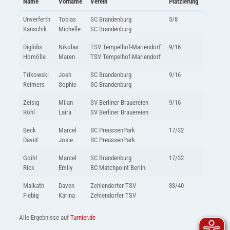
Name
Vorname
Verein
Platzierung
Unverferth
Tobias
SC Brandenburg
5/8
Kanschik
Michelle
SC Brandenburg
Diglidis
Nikolas
TSV Tempelhof-Mariendorf
9/16
Homölle
Maren
TSV Tempelhof-Mariendorf
Trikowski
Josh
SC Brandenburg
9/16
Reimers
Sophie
SC Brandenburg
Zeisig
Milan
SV Berliner Brauereien
9/16
Röhl
Laira
SV Berliner Brauereien
Beck
Marcel
BC PreussenPark
17/32
David
Josie
BC PreussenPark
Goihl
Marcel
SC Brandenburg
17/32
Rick
Emily
BC Matchpoint Berlin
Maikath
Daven
Zehlendorfer TSV
33/40
Fiebig
Karina
Zehlendorfer TSV
Alle Ergebnisse auf
Turnier.de