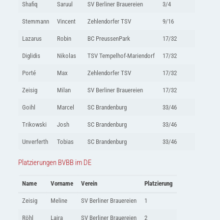
Shafiq
Saruul
SV Berliner Brauereien
3/4
Stemmann
Vincent
Zehlendorfer TSV
9/16
Lazarus
Robin
BC PreussenPark
17/32
Diglidis
Nikolas
TSV Tempelhof-Mariendorf
17/32
Porté
Max
Zehlendorfer TSV
17/32
Zeisig
Milan
SV Berliner Brauereien
17/32
Goihl
Marcel
SC Brandenburg
33/46
Trikowski
Josh
SC Brandenburg
33/46
Unverferth
Tobias
SC Brandenburg
33/46
Platzierungen BVBB im DE
Name
Vorname
Verein
Platzierung
Zeisig
Meline
SV Berliner Brauereien
1
Röhl
Laira
SV Berliner Brauereien
2