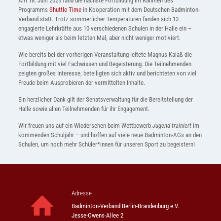
Am 18. Juni 2025 fand die nächste Fortbildung im Rahmen des
Programms
Shuttle Time
in Kooperation mit dem Deutschen Badminton-
Verband statt. Trotz sommerlicher Temperaturen fanden sich 13
engagierte Lehrkräfte aus 10 verschiedenen Schulen in der Halle ein –
etwas weniger als beim letzten Mal, aber nicht weniger motiviert.
Wie bereits bei der vorherigen Veranstaltung leitete Magnus Kalaß die
Fortbildung mit viel Fachwissen und Begeisterung. Die Teilnehmenden
zeigten großes Interesse, beteiligten sich aktiv und berichteten von viel
Freude beim Ausprobieren der vermittelten Inhalte.
Ein herzlicher Dank gilt der Senatsverwaltung für die Bereitstellung der
Halle sowie allen Teilnehmenden für ihr Engagement.
Wir freuen uns auf ein Wiedersehen beim Wettbewerb
Jugend trainiert
im
kommenden Schuljahr – und hoffen auf viele neue Badminton-AGs an den
Schulen, um noch mehr Schüler*innen für unseren Sport zu begeistern!
Adresse
Badminton-Verband Berlin-Brandenburg e.V.
Jesse-Owens-Allee 2