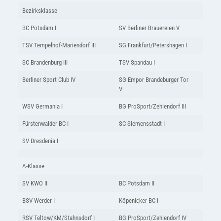
Bezirksklasse
BC Potsdam I
SV Berliner Brauereien V
TSV Tempelhof-Mariendorf III
SG Frankfurt/Petershagen I
SC Brandenburg III
TSV Spandau I
Berliner Sport Club IV
SG Empor Brandeburger Tor
V
WSV Germania I
BG ProSport/Zehlendorf III
Fürstenwalder BC I
SC Siemensstadt I
SV Dresdenia I
A-Klasse
SV KWO II
BC Potsdam II
BSV Werder I
Köpenicker BC I
RSV Teltow/KM/Stahnsdorf I
BG ProSport/Zehlendorf IV