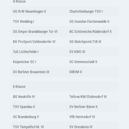
D-Klasse
SG R/W Neuenhagen II
Charlottenburger TSV I
TSV Wedding I
SG Gaselan Fürstenwalde II
SG Empor Brandeburger Tor VI
BC Schöneiche/Rüdersdorf II
BG ProSport/Zehlendorfer VI
SG Matchpoint/TiB III
TuS Lichterfelde I
SV KWO III
Köpenicker SC I
SC Siemensstadt II
SV Berliner Brauereien IX
DIBVM II
E-Klasse
BG Neukölln IV
Teltow/KM/Stahnsdorf III
TSV Spandau II
SV Berliner Bären II
SC Brandenburg V
VfB Hermsdorf IV
TSV Tempelhof-M. VI
SV Dresdenia IV