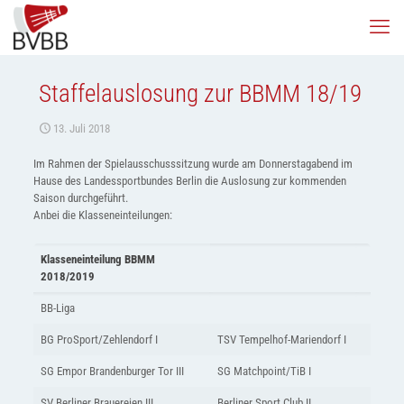
Staffelauslosung zur BBMM 18/19
13. Juli 2018
Im Rahmen der Spielausschusssitzung wurde am Donnerstagabend im
Hause des Landessportbundes Berlin die Auslosung zur kommenden
Saison durchgeführt.
Anbei die Klasseneinteilungen:
Klasseneinteilung BBMM
2018/2019
BB-Liga
BG ProSport/Zehlendorf I
TSV Tempelhof-Mariendorf I
SG Empor Brandenburger Tor III
SG Matchpoint/TiB I
SV Berliner Brauereien III
Berliner Sport Club II