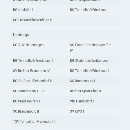
BG Neukölln I
BG Tempelhof/Friedenau I
SG Luckau/Blankenfelde II
Landesliga
SG R/W Neuenhagen I
SG Empor Brandeburger Tor
IV
BG Tempelhof/Friedenau III
BG Studenten/Weißensee I
SV Berliner Brauereien IV
BG Tempelhof/Friedenau II
BG ProSport/Zehlendorf II
SC Brandenburg I
SG Matchpoint/TiB II
Berliner Sport-Club III
BC PreussenPark I
VfB Hermsdorf I
SC Brandenburg II
SV KWO I
TSV Tempelhof-Mariendorf II