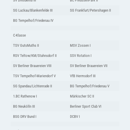
SV Dresdenia III
BC PreussenPark II
SG Luckau/Blankenfelde III
SG Frankfurt/Petershagen II
BG Tempelhof/Friedenau IV
C-Klasse
TSV GutsMuths II
MSV Zossen I
RSV Teltow/KM/Stahnsdorf II
SSV Rotation I
SV Berliner Brauereien VIII
SV Berliner Brauereien VII
TSV Tempelhof-Mariendorf V
VfB Hermsdorf III
SG Spandau/Lichtenrade II
BG Tempelhof/Friedenau V
1.BC Rathenow I
Märkischer SC II
BG Neukölln III
Berliner Sport Club VI
BSG DRV Bund I
DCBV I