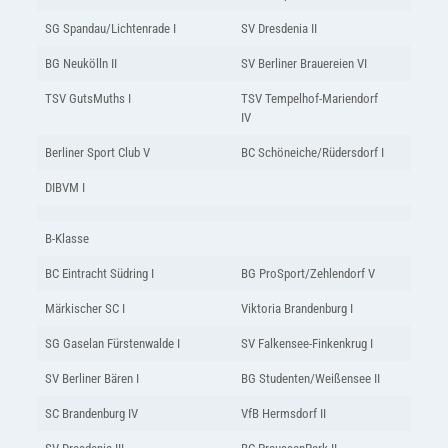
SG Spandau/Lichtenrade I
SV Dresdenia II
BG Neukölln II
SV Berliner Brauereien VI
TSV GutsMuths I
TSV Tempelhof-Mariendorf
IV
Berliner Sport Club V
BC Schöneiche/Rüdersdorf I
DIBVM I
B-Klasse
BC Eintracht Südring I
BG ProSport/Zehlendorf V
Märkischer SC I
Viktoria Brandenburg I
SG Gaselan Fürstenwalde I
SV Falkensee-Finkenkrug I
SV Berliner Bären I
BG Studenten/Weißensee II
SC Brandenburg IV
VfB Hermsdorf II