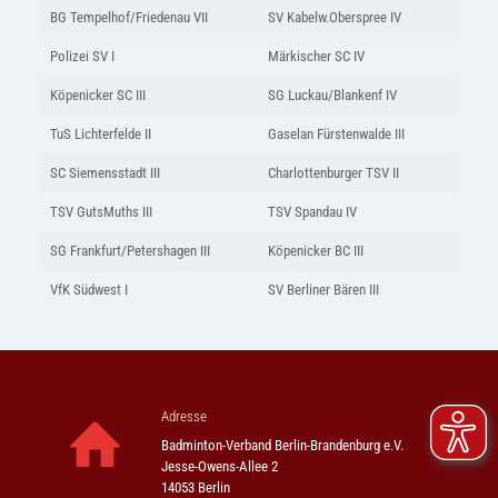
BG Tempelhof/Friedenau VII
SV Kabelw.Oberspree IV
Polizei SV I
Märkischer SC IV
Köpenicker SC III
SG Luckau/Blankenf IV
TuS Lichterfelde II
Gaselan Fürstenwalde III
SC Siemensstadt III
Charlottenburger TSV II
TSV GutsMuths III
TSV Spandau IV
SG Frankfurt/Petershagen III
Köpenicker BC III
VfK Südwest I
SV Berliner Bären III
Adresse
Badminton-Verband Berlin-Brandenburg e.V.
Jesse-Owens-Allee 2
14053 Berlin