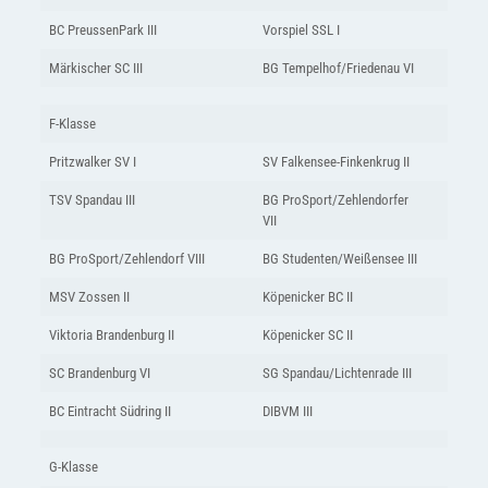
BC PreussenPark III
Vorspiel SSL I
Märkischer SC III
BG Tempelhof/Friedenau VI
F-Klasse
Pritzwalker SV I
SV Falkensee-Finkenkrug II
TSV Spandau III
BG ProSport/Zehlendorfer
VII
BG ProSport/Zehlendorf VIII
BG Studenten/Weißensee III
MSV Zossen II
Köpenicker BC II
Viktoria Brandenburg II
Köpenicker SC II
SC Brandenburg VI
SG Spandau/Lichtenrade III
BC Eintracht Südring II
DIBVM III
G-Klasse