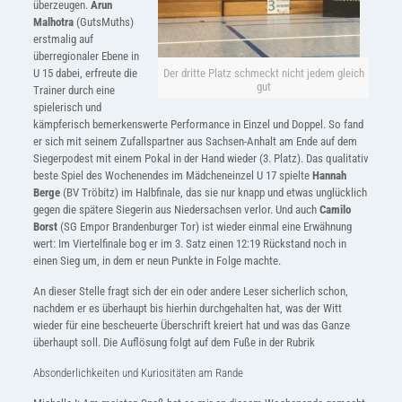
überzeugen.
Arun
Malhotra
(GutsMuths)
erstmalig auf
überregionaler Ebene in
U 15 dabei, erfreute die
Der dritte Platz schmeckt nicht jedem gleich
gut
Trainer durch eine
spielerisch und
kämpferisch bemerkenswerte Performance in Einzel und Doppel. So fand
er sich mit seinem Zufallspartner aus Sachsen-Anhalt am Ende auf dem
Siegerpodest mit einem Pokal in der Hand wieder (3. Platz). Das qualitativ
beste Spiel des Wochenendes im Mädcheneinzel U 17 spielte
Hannah
Berge
(BV Tröbitz) im Halbfinale, das sie nur knapp und etwas unglücklich
gegen die spätere Siegerin aus Niedersachsen verlor. Und auch
Camilo
Borst
(SG Empor Brandenburger Tor) ist wieder einmal eine Erwähnung
wert: Im Viertelfinale bog er im 3. Satz einen 12:19 Rückstand noch in
einen Sieg um, in dem er neun Punkte in Folge machte.
An dieser Stelle fragt sich der ein oder andere Leser sicherlich schon,
nachdem er es überhaupt bis hierhin durchgehalten hat, was der Witt
wieder für eine bescheuerte Überschrift kreiert hat und was das Ganze
überhaupt soll. Die Auflösung folgt auf dem Fuße in der Rubrik
Absonderlichkeiten und Kuriositäten am Rande