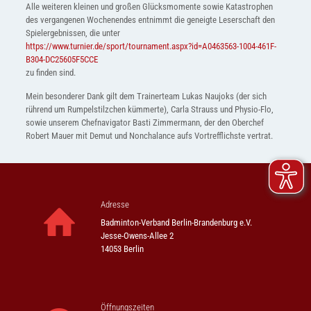
Alle weiteren kleinen und großen Glücksmomente sowie Katastrophen
des vergangenen Wochenendes entnimmt die geneigte Leserschaft den
Spielergebnissen, die unter
https://www.turnier.de/sport/tournament.aspx?id=A0463563-1004-461F-
B304-DC25605F5CCE
zu finden sind.
Mein besonderer Dank gilt dem Trainerteam Lukas Naujoks (der sich
rührend um Rumpelstilzchen kümmerte), Carla Strauss und Physio-Flo,
sowie unserem Chefnavigator Basti Zimmermann, der den Oberchef
Robert Mauer mit Demut und Nonchalance aufs Vortrefflichste vertrat.
Adresse
Badminton-Verband Berlin-Brandenburg e.V.
Jesse-Owens-Allee 2
14053 Berlin
Öffnungszeiten