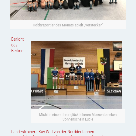
Hobbysportler des Monats spielt „verstecken“
Bericht
des
Berliner
Michi in einem ihrer glücklicheren Momente neben
Sonnenschein Lucie
Landestrainers Kay Witt von der Norddeutschen