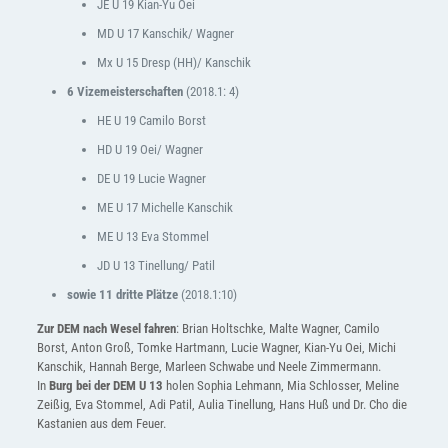
JE U 19 Kian-Yu Oei
MD U 17 Kanschik/ Wagner
Mx U 15 Dresp (HH)/ Kanschik
6 Vizemeisterschaften
(2018.1: 4)
HE U 19 Camilo Borst
HD U 19 Oei/ Wagner
DE U 19 Lucie Wagner
ME U 17 Michelle Kanschik
ME U 13 Eva Stommel
JD U 13 Tinellung/ Patil
sowie 11 dritte Plätze
(2018.1:10)
Zur DEM nach Wesel fahren
: Brian Holtschke, Malte Wagner, Camilo
Borst, Anton Groß, Tomke Hartmann, Lucie Wagner, Kian-Yu Oei, Michi
Kanschik, Hannah Berge, Marleen Schwabe und Neele Zimmermann.
In
Burg bei der DEM U 13
holen Sophia Lehmann, Mia Schlosser, Meline
Zeißig, Eva Stommel, Adi Patil, Aulia Tinellung, Hans Huß und Dr. Cho die
Kastanien aus dem Feuer.