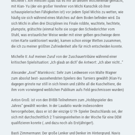
Michelle I: Am meisten Spaß hat es mir an diesem Wochenende gemacht,
mit Kian- Yu (der ein großer Verehrer von Michi Kanschik ob ihrer
schauspielerischen Fähigkeiten ist) vor jedem Spiel Michis zu wetten, wie
häufig sie sich während eines Matches auf dem Boden befinden wird. Da
sich Michi in allen drei Disziplinen ins Finale robbte, wuchtete, hechtete,
plumpste, grätschte (einmal holte sie sogar den Schiedsrichter vom
Stuhl, was erstaunlicher Weise weder mit einer gelben geschwiege denn
roten Karte sanktioniert wurde), kamen schon einige Wetten zusammen,
die ich zu meiner größten Zufriedenheit alle für mich entscheiden konnte.
Michelle II: Auf meinen Zuruf von der Zuschauertribüne während einer
kritischen Spielsituation: „Ich glaub an dich“ die Antwort: „Ich aber nicht…“
Alexander „Axel“ Marinkovic: Sehr zum Leidwesen von Malte Wagner
zum absolut best- aussehendsten Spielers des Turniers gewählt (Kian-Yu
dagegen grinste nur still in sich hinein und zählte all die Kuscheltiere, die
ihm vom vorwiegend weiblichen Publikum aufs Feld geschmissen wurden)
Anton Groß: ist von den BVBB-Teilnehmern zum „Hobbyspieler des
Jahres“ gewählt worden. In der Laudatio wurde insbesondere
hervorgehoben, dass er ist der einzige U 19- Spieler Deutschlands sei, der
sich mit durchschnittlich 2 Trainingseinheiten in der Woche für eine DEM
qualifizieren konnte (..und dazu noch als Erstjähriger!).
Basti Zimmermann: Der große Lenker und Denker im Hintergrund. Navis