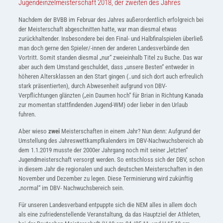
Jugendeinzelmeisterschaft 2018, der zweiten des Jahres
Nachdem der BVBB im Februar des Jahres außerordentlich erfolgreich bei
der Meisterschaft abgeschnitten hatte, war man diesmal etwas
zurückhaltender. Insbesondere bei den Final- und Halbfinalspielen überließ
man doch gerne den Spieler/-innen der anderen Landesverbände den
Vortritt. Somit standen diesmal „nur“ zweieinhalb Titel zu Buche. Das war
aber auch dem Umstand geschuldet, dass „unsere Besten“ entweder in
höheren Altersklassen an den Start gingen (..und sich dort auch erfreulich
stark präsentierten), durch Abwesenheit aufgrund von DBV-
Verpflichtungen glänzten („ein Daumen hoch“ für Brian in Richtung Kanada
zur momentan stattfindenden Jugend-WM) oder lieber in den Urlaub
fuhren.
Aber wieso
zwei
Meisterschaften in einem Jahr? Nun denn: Aufgrund der
Umstellung des Jahreswettkampfkalenders im DBV-Nachwuchsbereich ab
dem 1.1.2019 musste der 2000er Jahrgang noch mit seiner „letzten“
Jugendmeisterschaft versorgt werden. So entschloss sich der DBV, schon
in diesem Jahr die regionalen und auch deutschen Meisterschaften in den
November und Dezember zu legen. Diese Terminierung wird zukünftig
„normal“ im DBV- Nachwuchsbereich sein.
Für unseren Landesverband entpuppte sich die NEM alles in allem doch
als eine zufriedenstellende Veranstaltung, da das Hauptziel der Athleten,