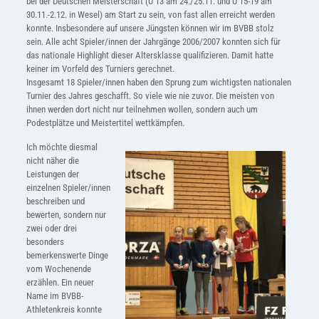
bei der Deutschen Meisterschaft (U 13 am 24./25.11. und U 15-19 am
30.11.-2.12. in Wesel) am Start zu sein, von fast allen erreicht werden
konnte. Insbesondere auf unsere Jüngsten können wir im BVBB stolz
sein. Alle acht Spieler/innen der Jahrgänge 2006/2007 konnten sich für
das nationale Highlight dieser Altersklasse qualifizieren. Damit hatte
keiner im Vorfeld des Turniers gerechnet.
Insgesamt 18 Spieler/innen haben den Sprung zum wichtigsten nationalen
Turnier des Jahres geschafft. So viele wie nie zuvor. Die meisten von
ihnen werden dort nicht nur teilnehmen wollen, sondern auch um
Podestplätze und Meistertitel wettkämpfen.
Ich möchte diesmal
nicht näher die
Leistungen der
einzelnen Spieler/innen
beschreiben und
bewerten, sondern nur
zwei oder drei
besonders
bemerkenswerte Dinge
vom Wochenende
erzählen. Ein neuer
Name im BVBB-
Athletenkreis konnte