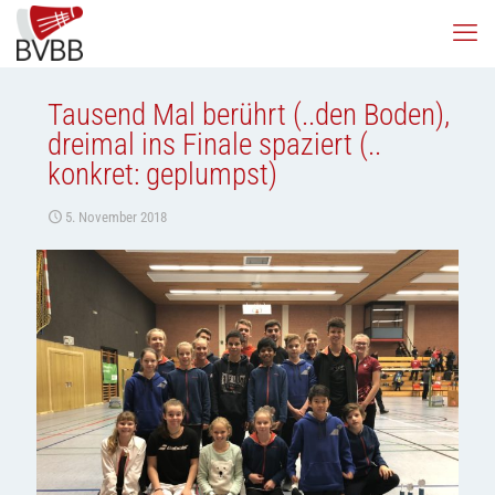
Tausend Mal berührt (..den Boden),
dreimal ins Finale spaziert (..
konkret: geplumpst)
5. November 2018