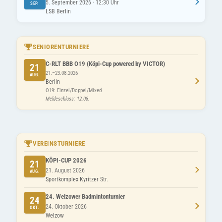
5. September 2026 · 12:30 Uhr
SEP.
LSB Berlin
SENIORENTURNIERE
C-RLT BBB O19 (Köpi-Cup powered by VICTOR)
21
21.–23.08.2026
AUG.
Berlin
O19: Einzel/Doppel/Mixed
Meldeschluss: 12.08.
VEREINSTURNIERE
KÖPI-CUP 2026
21
21. August 2026
AUG.
Sportkomplex Kyritzer Str.
24. Welzower Badmintonturnier
24
24. Oktober 2026
OKT.
Welzow