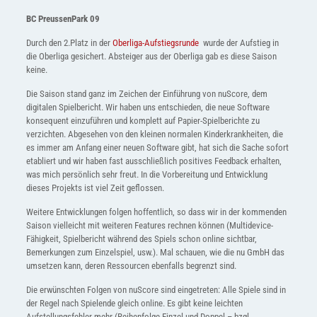
BC PreussenPark 09
Durch den 2.Platz in der
Oberliga-Aufstiegsrunde
wurde der Aufstieg in
die Oberliga gesichert. Absteiger aus der Oberliga gab es diese Saison
keine.
Die Saison stand ganz im Zeichen der Einführung von nuScore, dem
digitalen Spielbericht. Wir haben uns entschieden, die neue Software
konsequent einzuführen und komplett auf Papier-Spielberichte zu
verzichten. Abgesehen von den kleinen normalen Kinderkrankheiten, die
es immer am Anfang einer neuen Software gibt, hat sich die Sache sofort
etabliert und wir haben fast ausschließlich positives Feedback erhalten,
was mich persönlich sehr freut. In die Vorbereitung und Entwicklung
dieses Projekts ist viel Zeit geflossen.
Weitere Entwicklungen folgen hoffentlich, so dass wir in der kommenden
Saison vielleicht mit weiteren Features rechnen können (Multidevice-
Fähigkeit, Spielbericht während des Spiels schon online sichtbar,
Bemerkungen zum Einzelspiel, usw.). Mal schauen, wie die nu GmbH das
umsetzen kann, deren Ressourcen ebenfalls begrenzt sind.
Die erwünschten Folgen von nuScore sind eingetreten: Alle Spiele sind in
der Regel nach Spielende gleich online. Es gibt keine leichten
Aufstellungsfehler mehr (Reihenfolge Einzel und Doppel – bzgl.