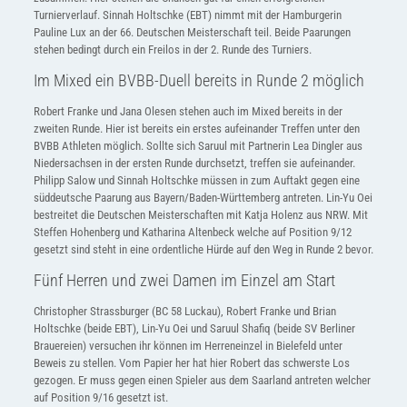
Turnierverlauf. Sinnah Holtschke (EBT) nimmt mit der Hamburgerin
Pauline Lux an der 66. Deutschen Meisterschaft teil. Beide Paarungen
stehen bedingt durch ein Freilos in der 2. Runde des Turniers.
Im Mixed ein BVBB-Duell bereits in Runde 2 möglich
Robert Franke und Jana Olesen stehen auch im Mixed bereits in der
zweiten Runde. Hier ist bereits ein erstes aufeinander Treffen unter den
BVBB Athleten möglich. Sollte sich Saruul mit Partnerin Lea Dingler aus
Niedersachsen in der ersten Runde durchsetzt, treffen sie aufeinander.
Philipp Salow und Sinnah Holtschke müssen in zum Auftakt gegen eine
süddeutsche Paarung aus Bayern/Baden-Württemberg antreten. Lin-Yu Oei
bestreitet die Deutschen Meisterschaften mit Katja Holenz aus NRW. Mit
Steffen Hohenberg und Katharina Altenbeck welche auf Position 9/12
gesetzt sind steht in eine ordentliche Hürde auf den Weg in Runde 2 bevor.
Fünf Herren und zwei Damen im Einzel am Start
Christopher Strassburger (BC 58 Luckau), Robert Franke und Brian
Holtschke (beide EBT), Lin-Yu Oei und Saruul Shafiq (beide SV Berliner
Brauereien) versuchen ihr können im Herreneinzel in Bielefeld unter
Beweis zu stellen. Vom Papier her hat hier Robert das schwerste Los
gezogen. Er muss gegen einen Spieler aus dem Saarland antreten welcher
auf Position 9/16 gesetzt ist.