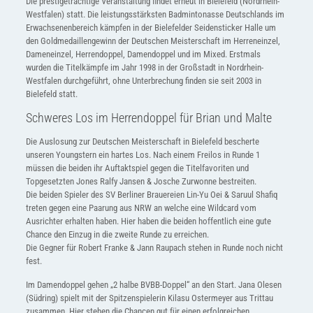
Die prestigeträchtige Veranstaltung findet erneut in Bielefeld (Nordrhein-
Westfalen) statt. Die leistungsstärksten Badmintonasse Deutschlands im
Erwachsenenbereich kämpfen in der Bielefelder Seidensticker Halle um
den Goldmedaillengewinn der Deutschen Meisterschaft im Herreneinzel,
Dameneinzel, Herrendoppel, Damendoppel und im Mixed. Erstmals
wurden die Titelkämpfe im Jahr 1998 in der Großstadt in Nordrhein-
Westfalen durchgeführt, ohne Unterbrechung finden sie seit 2003 in
Bielefeld statt.
Schweres Los im Herrendoppel für Brian und Malte
Die Auslosung zur Deutschen Meisterschaft in Bielefeld bescherte
unseren Youngstern ein hartes Los. Nach einem Freilos in Runde 1
müssen die beiden ihr Auftaktspiel gegen die Titelfavoriten und
Topgesetzten Jones Ralfy Jansen & Josche Zurwonne bestreiten.
Die beiden Spieler des SV Berliner Brauereien Lin-Yu Oei & Saruul Shafiq
treten gegen eine Paarung aus NRW an welche eine Wildcard vom
Ausrichter erhalten haben. Hier haben die beiden hoffentlich eine gute
Chance den Einzug in die zweite Runde zu erreichen.
Die Gegner für Robert Franke & Jann Raupach stehen in Runde noch nicht
fest.
Im Damendoppel gehen „2 halbe BVBB-Doppel“ an den Start. Jana Olesen
(Südring) spielt mit der Spitzenspielerin Kilasu Ostermeyer aus Trittau
zusammen. Hier stehen die Chancen gut für einen erfolgreichen