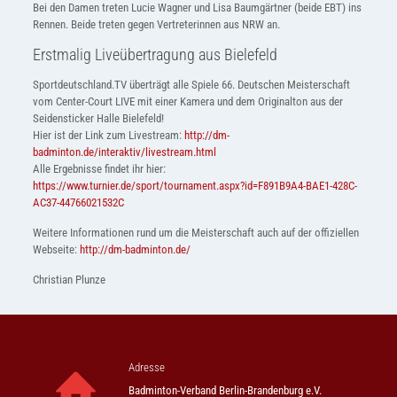
Bei den Damen treten Lucie Wagner und Lisa Baumgärtner (beide EBT) ins
Rennen. Beide treten gegen Vertreterinnen aus NRW an.
Erstmalig Liveübertragung aus Bielefeld
Sportdeutschland.TV überträgt alle Spiele 66. Deutschen Meisterschaft
vom Center-Court LIVE mit einer Kamera und dem Originalton aus der
Seidensticker Halle Bielefeld!
Hier ist der Link zum Livestream:
http://dm-
badminton.de/interaktiv/livestream.html
Alle Ergebnisse findet ihr hier:
https://www.turnier.de/sport/tournament.aspx?id=F891B9A4-BAE1-428C-
AC37-44766021532C
Weitere Informationen rund um die Meisterschaft auch auf der offiziellen
Webseite:
http://dm-badminton.de/
Christian Plunze
Adresse
Badminton-Verband Berlin-Brandenburg e.V.