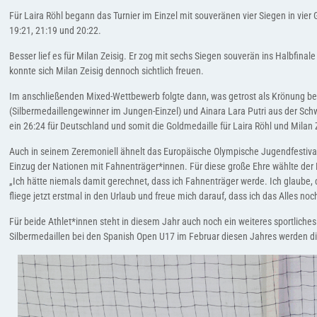
Für Laira Röhl begann das Turnier im Einzel mit souveränen vier Siegen in vie
19:21, 21:19 und 20:22.
Besser lief es für Milan Zeisig. Er zog mit sechs Siegen souverän ins Halbfinal
konnte sich Milan Zeisig dennoch sichtlich freuen.
Im anschließenden Mixed-Wettbewerb folgte dann, was getrost als Krönung bezei
(Silbermedaillengewinner im Jungen-Einzel) und Ainara Lara Putri aus der Sch
ein 26:24 für Deutschland und somit die Goldmedaille für Laira Röhl und Milan 
Auch in seinem Zeremoniell ähnelt das Europäische Olympische Jugendfestival
Einzug der Nationen mit Fahnenträger*innen. Für diese große Ehre wählte der 
„Ich hätte niemals damit gerechnet, dass ich Fahnenträger werde. Ich glaube,
fliege jetzt erstmal in den Urlaub und freue mich darauf, dass ich das Alles n
Für beide Athlet*innen steht in diesem Jahr auch noch ein weiteres sportlich
Silbermedaillen bei den Spanish Open U17 im Februar diesen Jahres werden die