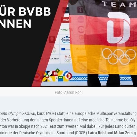
Foto: Aaron Röhl
outh Olympic Festival
, kurz: EYOF) statt, eine europäische Multisportveranstaltu
der Vorbereitung der jungen Sportler*innen auf eine mögliche Teilnahme bei Oly
nton war in Skopje nach 2021 erst zum zweiten Mal dabei. Für jedes Land dürfen n
minierte der Deutsche Olympische Sportbund (DOSB)
Laira Röhl
und
Milan Zeisig