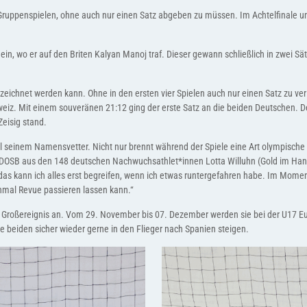
r Gruppenspielen, ohne auch nur einen Satz abgeben zu müssen. Im Achtelfinale u
e ein, wo er auf den Briten Kalyan Manoj traf. Dieser gewann schließlich in zwei S
chnet werden kann. Ohne in den ersten vier Spielen auch nur einen Satz zu verlie
weiz. Mit einem souveränen 21:12 ging der erste Satz an die beiden Deutschen. 
Zeisig stand.
 seinem Namensvetter. Nicht nur brennt während der Spiele eine Art olympische
DOSB aus den 148 deutschen Nachwuchsathlet*innen Lotta Willuhn (Gold im Handbal
 das kann ich alles erst begreifen, wenn ich etwas runtergefahren habe. Im Mome
ochmal Revue passieren lassen kann.“
es Großereignis an. Vom 29. November bis 07. Dezember werden sie bei der U17 E
 beiden sicher wieder gerne in den Flieger nach Spanien steigen.