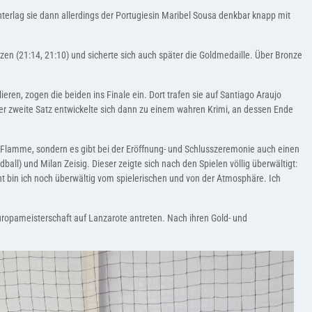
nterlag sie dann allerdings der Portugiesin Maribel Sousa denkbar knapp mit
ätzen (21:14, 21:10) und sicherte sich auch später die Goldmedaille. Über Bronze
ren, zogen die beiden ins Finale ein. Dort trafen sie auf Santiago Araujo
Der zweite Satz entwickelte sich dann zu einem wahren Krimi, an dessen Ende
 Flamme, sondern es gibt bei der Eröffnung- und Schlusszeremonie auch einen
l) und Milan Zeisig. Dieser zeigte sich nach den Spielen völlig überwältigt:
nt bin ich noch überwältig vom spielerischen und von der Atmosphäre. Ich
uropameisterschaft auf Lanzarote antreten. Nach ihren Gold- und