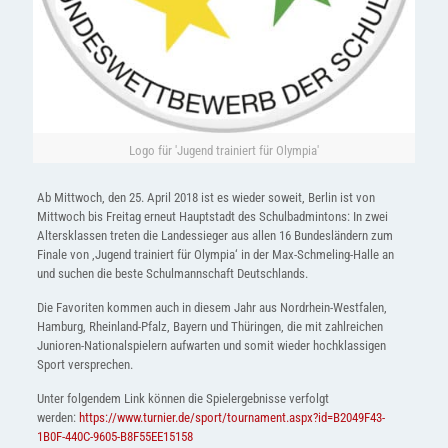
Logo für 'Jugend trainiert für Olympia'
Ab Mittwoch, den 25. April 2018 ist es wieder soweit, Berlin ist von
Mittwoch bis Freitag erneut Hauptstadt des Schulbadmintons: In zwei
Altersklassen treten die Landessieger aus allen 16 Bundesländern zum
Finale von ‚Jugend trainiert für Olympia‘ in der Max-Schmeling-Halle an
und suchen die beste Schulmannschaft Deutschlands.
Die Favoriten kommen auch in diesem Jahr aus Nordrhein-Westfalen,
Hamburg, Rheinland-Pfalz, Bayern und Thüringen, die mit zahlreichen
Junioren-Nationalspielern aufwarten und somit wieder hochklassigen
Sport versprechen.
Unter folgendem Link können die Spielergebnisse verfolgt
werden:
https://www.turnier.de/sport/tournament.aspx?id=B2049F43-
1B0F-440C-9605-B8F55EE15158