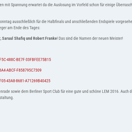
den mit Spannung erwartet da die Auslosung im Vorfeld schon für einige Überras
Sonntag ausschließlich für die Halbfinals und anschließenden Endspiele vorgese
ieger am Ende des Tages:
, Saruul Shafiq und Robert Franke
! Das sind die Namen der neuen Meister!
6-3F5C-488C-BE7F-33FBFEE75B15
-48A4-ABCF-F858795C7309
-8F05-43A8-8681-A71269B40425
nrade sowie dem Berliner Sport Club für eine gute und schöne LEM 2016. Auch de
staltung.