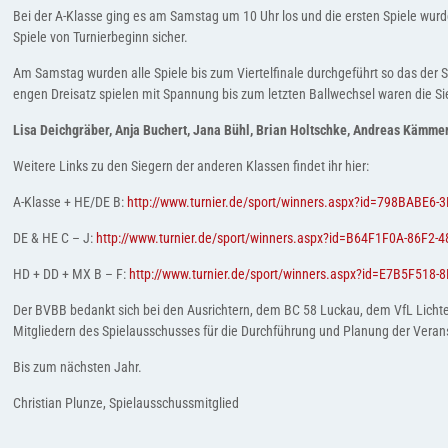
Bei der A-Klasse ging es am Samstag um 10 Uhr los und die ersten Spiele wur
Spiele von Turnierbeginn sicher.
Am Samstag wurden alle Spiele bis zum Viertelfinale durchgeführt so das der 
engen Dreisatz spielen mit Spannung bis zum letzten Ballwechsel waren die S
Lisa Deichgräber, Anja Buchert, Jana Bühl, Brian Holtschke, Andreas Kämmer
Weitere Links zu den Siegern der anderen Klassen findet ihr hier:
A-Klasse + HE/DE B:
http://www.turnier.de/sport/winners.aspx?id=798BABE
DE & HE C – J:
http://www.turnier.de/sport/winners.aspx?id=B64F1F0A-86F2
HD + DD + MX B – F:
http://www.turnier.de/sport/winners.aspx?id=E7B5F518
Der BVBB bedankt sich bei den Ausrichtern, dem BC 58 Luckau, dem VfL Lichte
Mitgliedern des Spielausschusses für die Durchführung und Planung der Veran
Bis zum nächsten Jahr.
Christian Plunze, Spielausschussmitglied