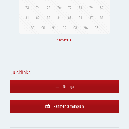
73
74
75
76
77
78
79
80
81
82
83
84
85
86
87
88
89
90
91
92
93
94
95
nächste
Quicklinks
NuLiga
Rahmenterminplan