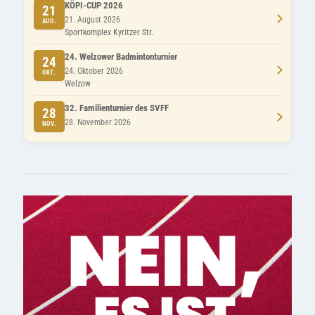
KÖPI-CUP 2026
21
21. August 2026
AUG.
Sportkomplex Kyritzer Str.
24. Welzower Badmintonturnier
24
24. Oktober 2026
OKT.
Welzow
32. Familienturnier des SVFF
28
28. November 2026
NOV.