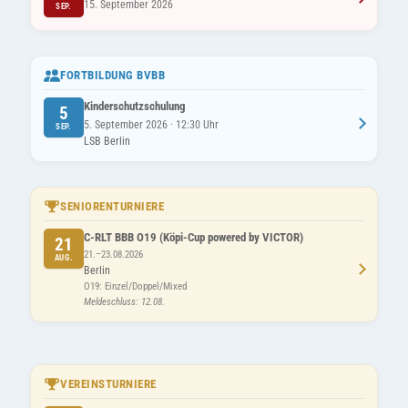
15. September 2026
SEP.
FORTBILDUNG BVBB
Kinderschutzschulung
5
5. September 2026 · 12:30 Uhr
SEP.
LSB Berlin
SENIORENTURNIERE
C-RLT BBB O19 (Köpi-Cup powered by VICTOR)
21
21.–23.08.2026
AUG.
Berlin
O19: Einzel/Doppel/Mixed
Meldeschluss: 12.08.
VEREINSTURNIERE