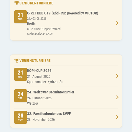
SENIORENTURNIERE
C-RLT BBB O19 (Köpi-Cup powered by VICTOR)
21
21.–23.08.2026
AUG.
Berlin
O19: Einzel/Doppel/Mixed
Meldeschluss: 12.08.
VEREINSTURNIERE
KÖPI-CUP 2026
21
21. August 2026
AUG.
Sportkomplex Kyritzer Str.
24. Welzower Badmintonturnier
24
24. Oktober 2026
OKT.
Welzow
32. Familienturnier des SVFF
28
28. November 2026
NOV.