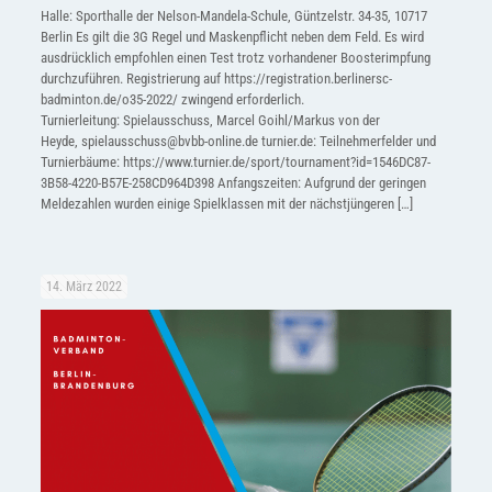
Halle: Sporthalle der Nelson-Mandela-Schule, Güntzelstr. 34-35, 10717
Berlin Es gilt die 3G Regel und Maskenpflicht neben dem Feld. Es wird
ausdrücklich empfohlen einen Test trotz vorhandener Boosterimpfung
durchzuführen. Registrierung auf https://registration.berlinersc-
badminton.de/o35-2022/ zwingend erforderlich.
Turnierleitung: Spielausschuss, Marcel Goihl/Markus von der
Heyde, spielausschuss@bvbb-online.de turnier.de: Teilnehmerfelder und
Turnierbäume: https://www.turnier.de/sport/tournament?id=1546DC87-
3B58-4220-B57E-258CD964D398 Anfangszeiten: Aufgrund der geringen
Meldezahlen wurden einige Spielklassen mit der nächstjüngeren
[…]
14. März 2022