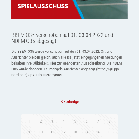
BBEM O35 verschoben auf 01.-03.04.2022 und
NDEM O35 abgesagt
Die BBEM O35 wurde verschoben auf den 01.-03.04.2022. Ort und
Ausrichter bleiben gleich, auch alle bis jetzt eingegangenen Meldungen
behalten ihre Gültigkeit. Hier zur geänderten Ausschreibung. Die NDEM
O35 wurde dagegen u.a. mangels Ausrichter abgesagt (https://gruppe-
nord.net/) SpA Tilo Hieronymus
vorherige
1
2
3
4
5
6
7
8
9
10
11
12
13
14
15
16