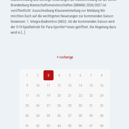
Brandenburg Mannschaftsmeisterschaften (BBMM) 2026/2027 ist
veröffentlicht: Ausschreibung Klasseneinteilung vor Meldung Wir
möchten Euch auf die wichtigsten Neuerungen zur kommenden Saison
hinweisen: 1. Integra-Badminton (NEU): Ab der kommenden Saison wird
der O19-Spielbetrieb für Para-Sportler*innen geöffnet. Die Regelung dazu
wird in
[…]
vorherige
1
2
3
4
5
6
7
8
9
10
11
12
13
14
15
16
17
18
19
20
21
22
23
24
25
26
27
28
29
30
31
32
33
34
35
36
37
38
39
40
41
42
43
44
45
46
47
48