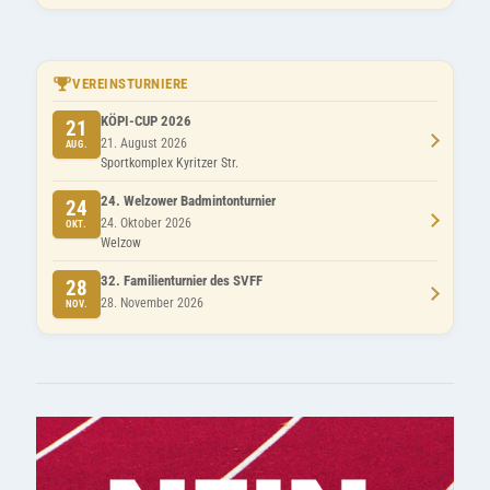
VEREINSTURNIERE
KÖPI-CUP 2026
21
21. August 2026
AUG.
Sportkomplex Kyritzer Str.
24. Welzower Badmintonturnier
24
24. Oktober 2026
OKT.
Welzow
32. Familienturnier des SVFF
28
28. November 2026
NOV.