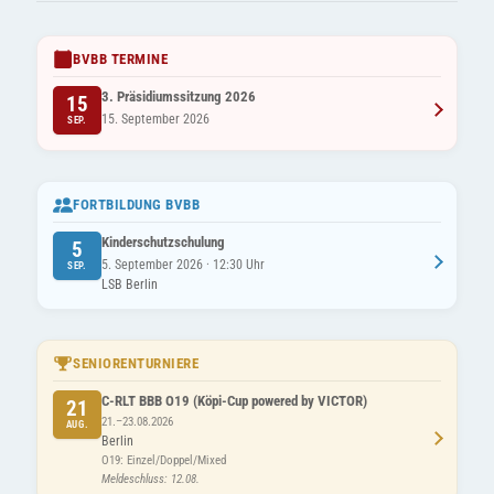
BVBB TERMINE
3. Präsidiumssitzung 2026
15
15. September 2026
SEP.
FORTBILDUNG BVBB
Kinderschutzschulung
5
5. September 2026 · 12:30 Uhr
SEP.
LSB Berlin
SENIORENTURNIERE
C-RLT BBB O19 (Köpi-Cup powered by VICTOR)
21
21.–23.08.2026
AUG.
Berlin
O19: Einzel/Doppel/Mixed
Meldeschluss: 12.08.